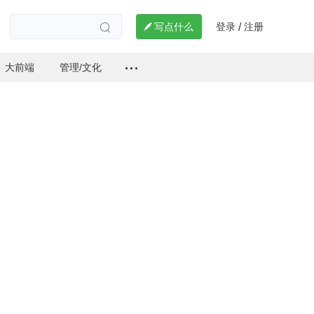
登录
注册

写点什么
/

大前端
管理/文化