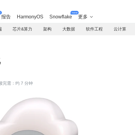
t
new
报告
HarmonyOS
Snowflake
更多

端
芯片&算力
架构
大数据
软件工程
云计算
践
读完需：约 7 分钟