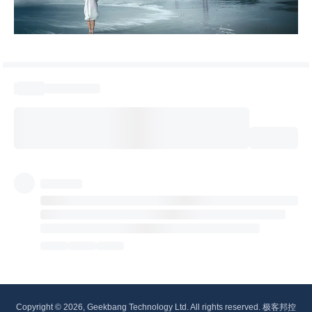
Copyright © 2026, Geekbang Technology Ltd. All rights reserved. 极客邦控