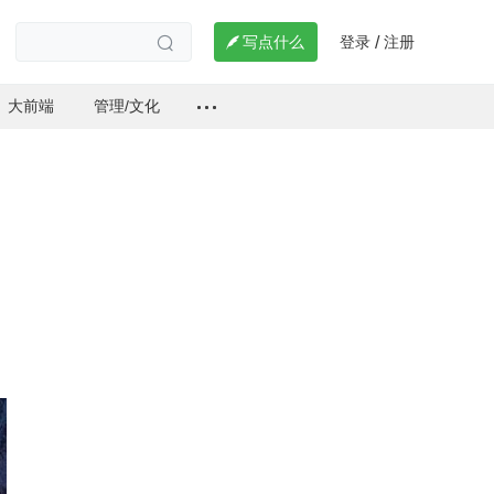
登录
注册

写点什么
/

大前端
管理/文化