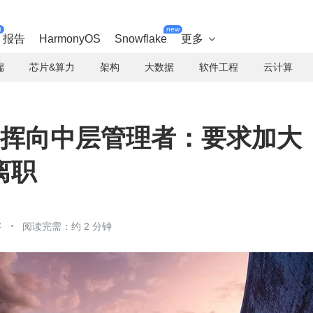
t
new
报告
HarmonyOS
Snowflake
更多

端
芯片&算力
架构
大数据
软件工程
云计算
大刀”挥向中层管理者：要求加大
离职
字
阅读完需：约 2 分钟