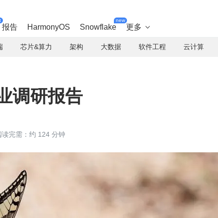
t
new
报告
HarmonyOS
Snowflake
更多

端
芯片&算力
架构
大数据
软件工程
云计算
 行业调研报告
阅读完需：约 124 分钟