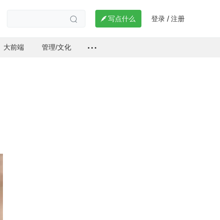
登录
注册

写点什么
/

大前端
管理/文化