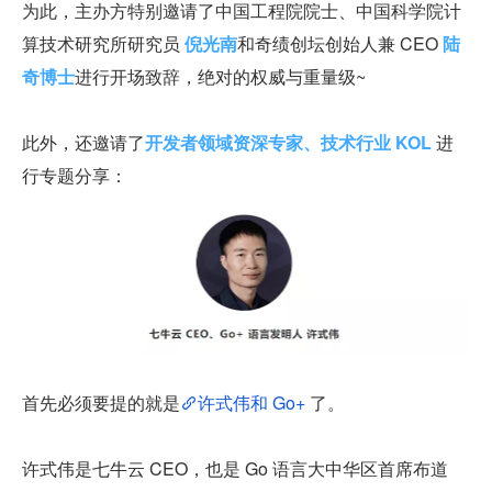
为此，主办方特别邀请了中国工程院院士、中国科学院计
算技术研究所研究员 
倪光南
和奇绩创坛创始人兼 CEO 
陆
奇博士
进行开场致辞，绝对的权威与重量级~
此外，还邀请了
开发者领域资深专家、技术行业 KOL
进
行专题分享：
首先必须要提的就是
许式伟和 Go+ 
了。
许式伟是七牛云 CEO，也是 Go 语言大中华区首席布道