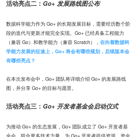
活动亮点二：
Go+ 发展路线图公布
数据科学能力作为 Go+ 的长期发展目标，需要经历数个阶
段的迭代与更新才能完全实现。Go+ 已经具备工程能力
（兼容 Go）和教学能力（兼容 Scratch），
在向着数据科
学能力发展的征途上，Go+ 将会有哪些规划，后续版本会
有哪些亮点？
在本次发布会中，Go+ 团队将详细介绍 Go+ 的发展路线
图，并分享 Go+ 的目标与愿景。
活动亮点三：
Go+ 开发者基金会启动仪式
为推动 Go+ 的生态发展，Go+ 团队成立了 Go+ 开发者基
金会，联合更多技术力量，为 Go+ 开发者提供资源、资金