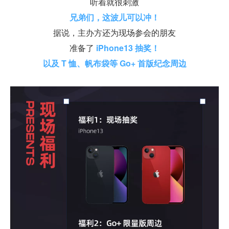
听着就很刺激
兄弟们，这波儿可以冲！
据说，主办方还为现场参会的朋友
准备了
 iPhone13 抽奖！
以及 T 恤、帆布袋等 Go+ 首版纪念周边