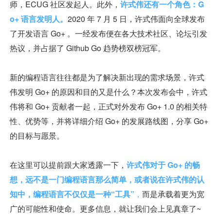
师，ECUG 社区发起人。此外，
许式伟还有一个角色：G
o+ 语言发明人。
2020 年 7 月 5 日，许式伟面向全球发布
了开发语言 Go+ 。一经发布便在各大技术社区、论坛引发
热议，并占据了 Github Go 趋势榜双榜冠军。
新的编程语言往往都是为了解决新出现的需求场景，许式
伟发明 Go+ 的原因和目的又是什么？本次发布会中，许式
伟将和 Go+ 贡献者一起，正式对外发布 Go+ 1.0 的相关特
性、优势等，并将详细介绍 Go+ 的发展路线图，分享 Go+ 
的目标与愿景。
在这里可以提前跟大家透露一下，
许式伟对于 Go+ 的畅
想，远不是一门编程语言那么简单，或者说在许式伟的认
知中，编程语言不仅仅是一种“工具”
，
而是承载着更为宽
广的可能性和使命。更多信息，就让我们会上见真章了~