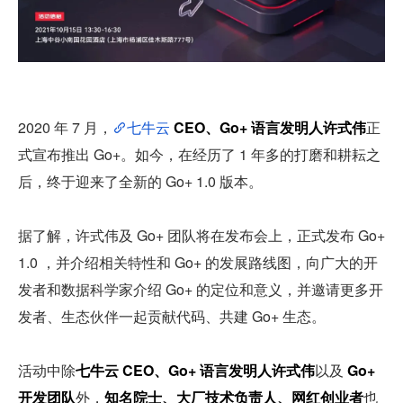
2020 年 7 月，
七牛云
 CEO、Go+ 语言发明人许式伟
正
式宣布推出 Go+。如今，在经历了 1 年多的打磨和耕耘之
后，终于迎来了全新的 Go+ 1.0 版本。
据了解，许式伟及 Go+ 团队将在发布会上，正式发布 Go+ 
1.0 ，并介绍相关特性和 Go+ 的发展路线图，向广大的开
发者和数据科学家介绍 Go+ 的定位和意义，并邀请更多开
发者、生态伙伴一起贡献代码、共建 Go+ 生态。
活动中除
七牛云 CEO、Go+ 语言发明人许式伟
以及 
Go+ 
开发团队
外，
知名院士、大厂技术负责人、网红创业者
也