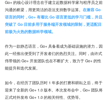
Go+ 的核心设计理念在于建立起数据科学家与程序员之前
沟通的桥梁，用更简洁的语法支持数学运算。
在兼容 Go 
语言的同时，Go+ 有着比 Go 语言更低的学习门槛，并且
突破了 Go 目前多用于服务端开发领域的限制，更适配目
前极为火热的数据科学领域。
作为一款静态语言，Go+ 具备着成为基础设施的潜力，因
此一经推出便受到了开发者们的热烈关注。同时，由许式
伟带领的 Go+ 开发团队也在不断扩大，致力于 Go+ 的性
能提升和迭代发展。
如今，在经历了团队历时 1 年多的打磨和耕耘之后，终于
迎来了全新的 Go+ 1.0 版本。本次发布会中，Go+ 团队将
正式对外发布 Go+ 1.0 的相关特性、优势等。