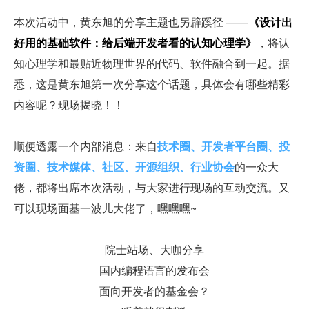
本次活动中，黄东旭的分享主题也另辟蹊径 ——
《设计出
好用的基础软件：给后端开发者看的认知心理学》
，将认
知心理学和最贴近物理世界的代码、软件融合到一起。据
悉，这是黄东旭第一次分享这个话题，具体会有哪些精彩
内容呢？现场揭晓！！
顺便透露一个内部消息：来自
技术圈、开发者平台圈、投
资圈、技术媒体、社区、开源组织、行业协会
的一众大
佬，都将出席本次活动，与大家进行现场的互动交流。又
可以现场面基一波儿大佬了，嘿嘿嘿~
院士站场、大咖分享
国内编程语言的发布会
面向开发者的基金会？