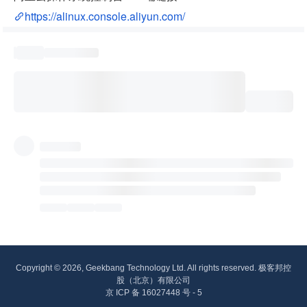
https://alinux.console.aliyun.com/
Copyright © 2026, Geekbang Technology Ltd. All rights reserved. 极客邦控
股（北京）有限公司
京 ICP 备 16027448 号 - 5