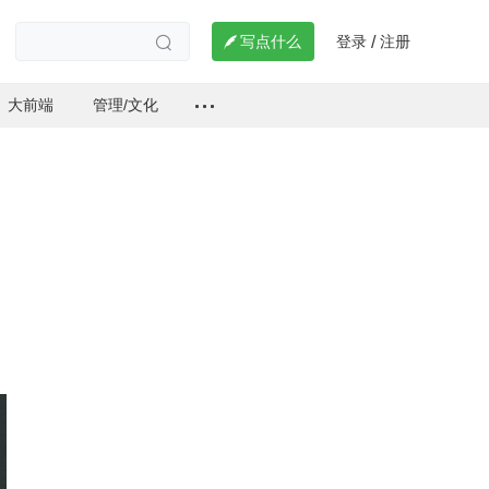
登录
注册

写点什么
/

大前端
管理/文化