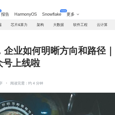
t
new
报告
HarmonyOS
Snowflake
更多

端
芯片&算力
架构
大数据
软件工程
云计算
，企业如何明晰方向和路径｜
公众号上线啦
字
阅读完需：约 4 分钟