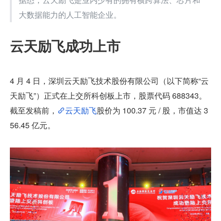
大数据能力的人工智能企业。
云天励飞成功上市
4 月 4 日，深圳云天励飞技术股份有限公司（以下简称“云
天励飞”）正式在上交所科创板上市，股票代码 688343。
截至发稿前，
云天励飞
股价为 100.37 元 / 股，市值达 3
56.45 亿元。