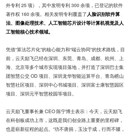
外专利 25 项），其中发明专利 300 余项，已登记的软件
著作权 160 余项。相关发明专利覆盖了
人脸识别软件算
法、图像处理技术、人工智能芯片设计等计算机视觉及人
工智能核心技术领域。
凭借“算法芯片化”的核心能力和“端云协同”的技术路线，目
前，云天励飞已经在深圳、东莞、青岛、成都、杭州、上
海、北京等多个城市实现项目落地，并打造了深圳巴士集
团智慧公交 OD 项目、深圳龙华智能运算平台、青岛崂山
智慧社区项目、深圳中心书城项目、深圳富士康智慧园区
项目、深圳元平智慧校园等项目。
云天励飞董事长兼 CEO 陈宁博士表示：今天，云天励飞
在科创板成功上市，这既是我们创业路上重要的里程碑，
也是崭新征程的起点。“功不唐捐，玉汝于成，行而不辍，