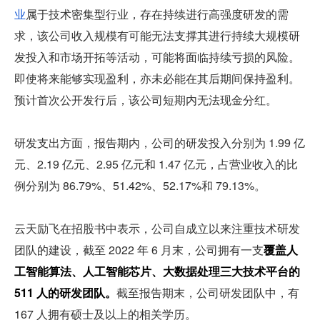
业
属于技术密集型行业，存在持续进行高强度研发的需
求，该公司收入规模有可能无法支撑其进行持续大规模研
发投入和市场开拓等活动，可能将面临持续亏损的风险。
即使将来能够实现盈利，亦未必能在其后期间保持盈利。
预计首次公开发行后，该公司短期内无法现金分红。
研发支出方面，报告期内，公司的研发投入分别为 1.99 亿
元、2.19 亿元、2.95 亿元和 1.47 亿元，占营业收入的比
例分别为 86.79%、51.42%、52.17%和 79.13%。
云天励飞在招股书中表示，公司自成立以来注重技术研发
团队的建设，截至 2022 年 6 月末，公司拥有一支
覆盖人
工智能算法、人工智能芯片、大数据处理三大技术平台的 
511 人的研发团队。
截至报告期末，公司研发团队中，有 
167 人拥有硕士及以上的相关学历。