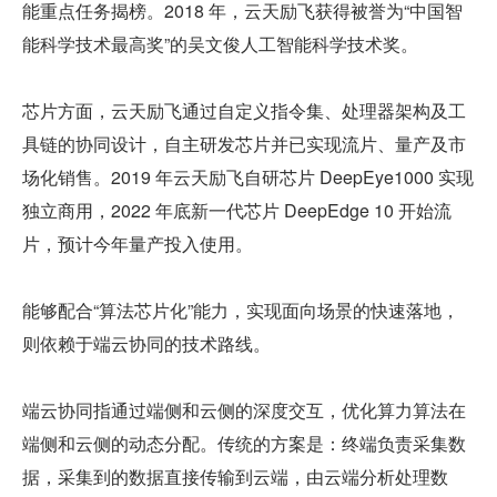
能重点任务揭榜。2018 年，云天励飞获得被誉为“中国智
能科学技术最高奖”的吴文俊人工智能科学技术奖。
芯片方面，云天励飞通过自定义指令集、处理器架构及工
具链的协同设计，自主研发芯片并已实现流片、量产及市
场化销售。2019 年云天励飞自研芯片 DeepEye1000 实现
独立商用，2022 年底新一代芯片 DeepEdge 10 开始流
片，预计今年量产投入使用。
能够配合“算法芯片化”能力，实现面向场景的快速落地，
则依赖于端云协同的技术路线。
端云协同指通过端侧和云侧的深度交互，优化算力算法在
端侧和云侧的动态分配。传统的方案是：终端负责采集数
据，采集到的数据直接传输到云端，由云端分析处理数