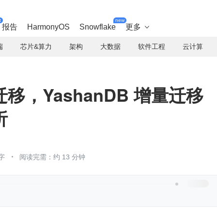
t
new
报告
HarmonyOS
Snowflake
更多

端
芯片&算力
架构
大数据
软件工程
云计算
，YashanDB 增量迁移
析
字
阅读完需：约 13 分钟