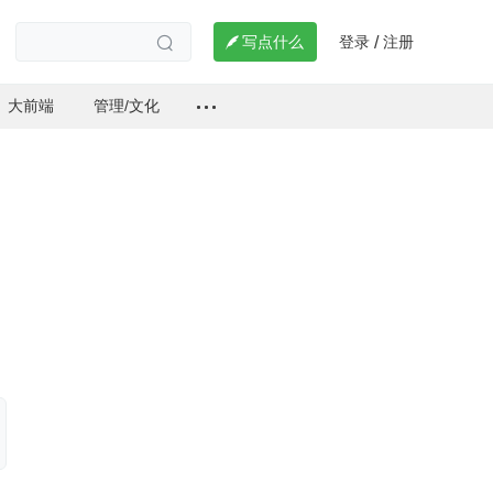
登录
注册

写点什么
/

大前端
管理/文化