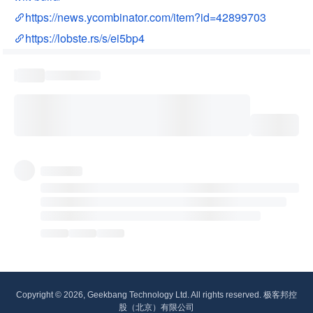
https://news.ycombinator.com/item?id=42899703
https://lobste.rs/s/ei5bp4
Copyright © 2026, Geekbang Technology Ltd. All rights reserved. 极客邦控
股（北京）有限公司