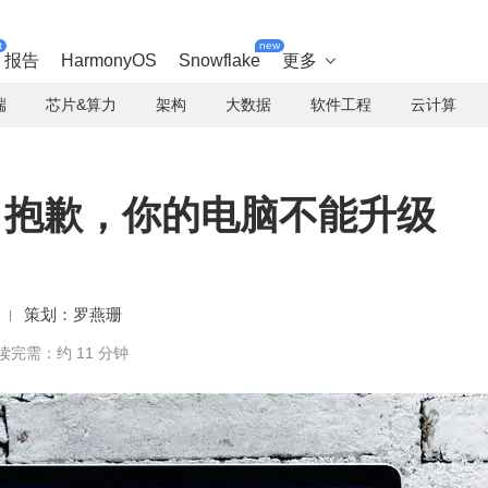
t
new
报告
HarmonyOS
Snowflake
更多

端
芯片&算力
架构
大数据
软件工程
云计算
片？抱歉，你的电脑不能升级
罗燕珊
读完需：约 11 分钟