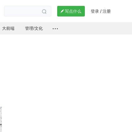
登录
注册

写点什么
/

大前端
管理/文化