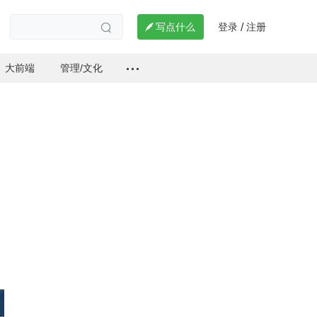
登录
注册

写点什么
/

大前端
管理/文化