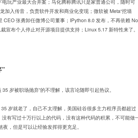
ga，将创下电玩产业最大合并案；马化腾称腾讯只是家普通公司，随时可
加入传音，负责软件开发和商业化变现；微软被 Meta“挖墙
CEO 张勇卸任微博公司董事；IPython 8.0 发布，不再依赖 No
 副总裁宣布个人停止对开源项目提供支持；Linux 5.17 新特性来了
”
员 35 岁被职场抛弃”的不理解，该言论随即引起热议。
35 岁就老了，自己不太理解，美国硅谷很多主力程序员都超过 
富，没有写过十万行以上的代码，没有这种代码的积累，不可能做
能熬夜，但是可以让经验发挥得更充足。