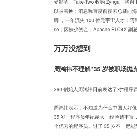
受影响；Take-Two 收购 Zyn
以被替换；消息称百度前搜索总裁向海龙
脚”，一年流失 100 位元宇宙人才；阿里 
se；因缺少资金，Apache PLC4X
万万没想到
周鸿祎不理解“35 岁被职场抛弃
360 创始人周鸿祎日前表达了对“程序
周鸿祎表示，不知道为什么中国人好像 
35 岁。程序员年纪越大，经验越丰
个优秀的程序员。过了 35 岁不一定