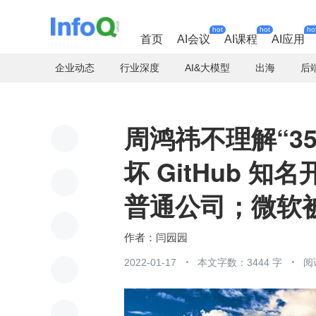
hot
hot
ho
首页
AI会议
AI课程
AI应用
企业动态
行业深度
AI&大模型
出海
后
周鸿祎不理解“3
坏 GitHub 
普通公司；微软被 M
闫园园
2022-01-17
本文字数：3444 字
阅