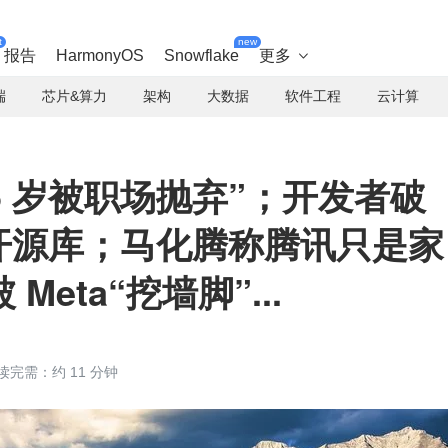
t
new
报告
HarmonyOS
Snowflake
更多

端
芯片&算力
架构
大数据
软件工程
云计算
5 岁被职场抛弃”；开发者破
知名开源库；马化腾称腾讯只是家
eta“挖墙脚”...
读完需：约 11 分钟