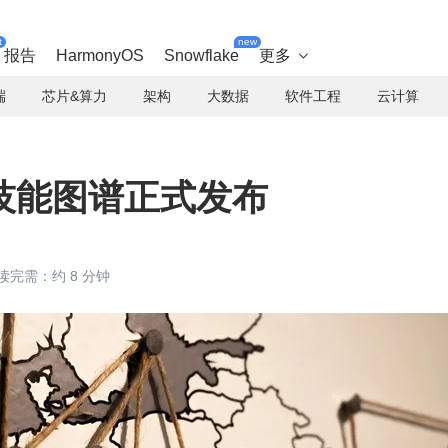
t
new
报告
HarmonyOS
Snowflake
更多

端
芯片&算力
架构
大数据
软件工程
云计算
技能图谱正式发布
读完需：约 8 分钟