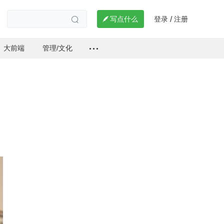
登录
注册

写点什么
/

大前端
管理/文化