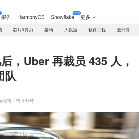
t
new
报告
HarmonyOS
Snowflake
更多

端
芯片&算力
架构
大数据
软件工程
云计算
后，Uber 再裁员 435 人，
团队
读完需：约 8 分钟