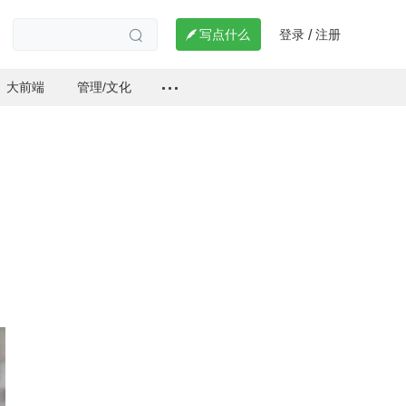
登录
注册

写点什么
/

大前端
管理/文化