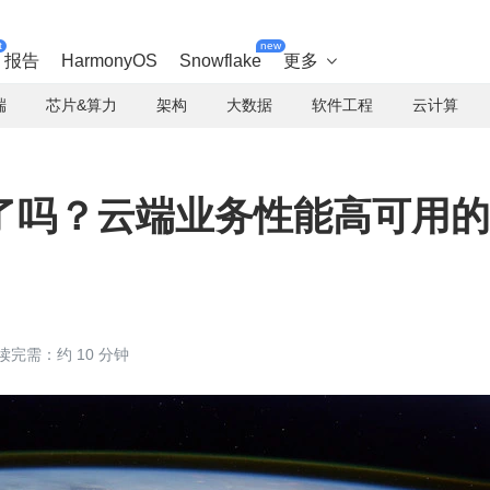
t
new
报告
HarmonyOS
Snowflake
更多

端
芯片&算力
架构
大数据
软件工程
云计算
了吗？云端业务性能高可用的
读完需：约 10 分钟