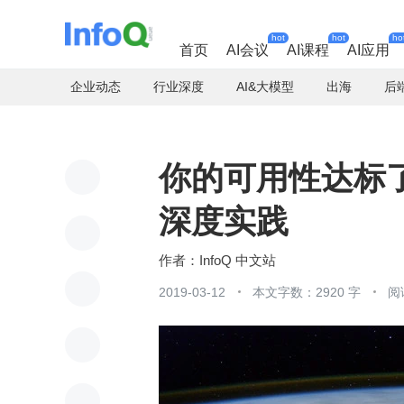
hot
hot
ho
首页
AI会议
AI课程
AI应用
企业动态
行业深度
AI&大模型
出海
后
你的可用性达标
深度实践
InfoQ 中文站
2019-03-12
本文字数：2920 字
阅