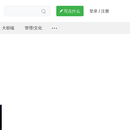
登录
注册

写点什么
/

大前端
管理/文化