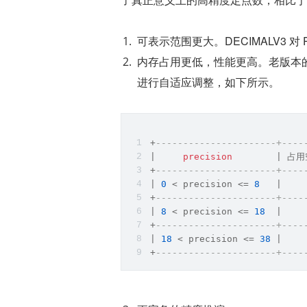
可表示范围更大。DECIMALV3 对 Pr
内存占用更低，性能更高。老版本的 Deci
进行自适应调整，如下所示。
+
----------------------+----
|
precision
|
 占
+
----------------------+----
| 
0
 < precision <= 
8
   |    
+
----------------------+----
| 
8
 < precision <= 
18
  |    
+
----------------------+----
| 
18
 < precision <= 
38
 |    
+
----------------------+----