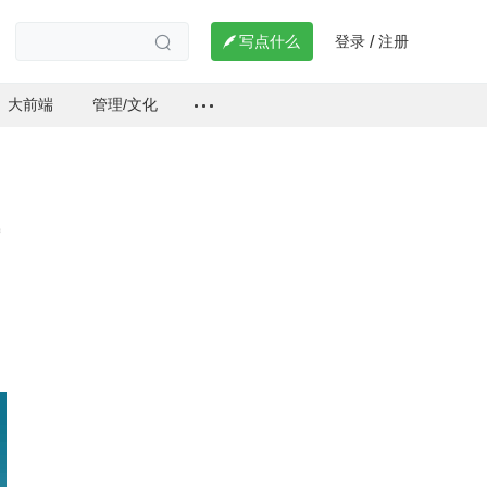
登录
注册

写点什么
/

大前端
管理/文化