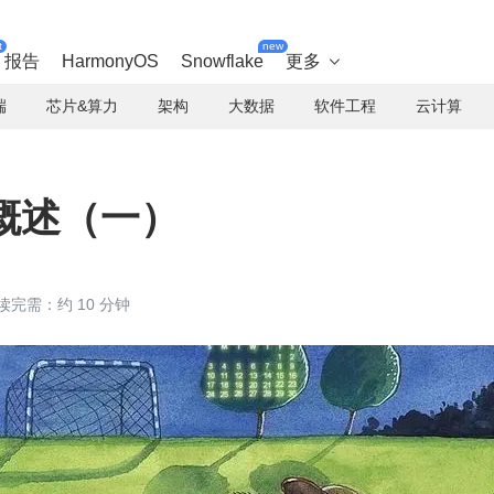
t
new
报告
HarmonyOS
Snowflake
更多

端
芯片&算力
架构
大数据
软件工程
云计算
g 概述（一）
读完需：约 10 分钟