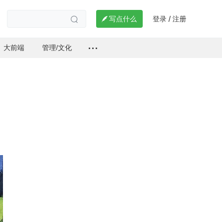
登录
注册

写点什么
/

大前端
管理/文化