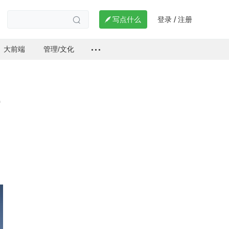
登录
注册

写点什么
/

大前端
管理/文化