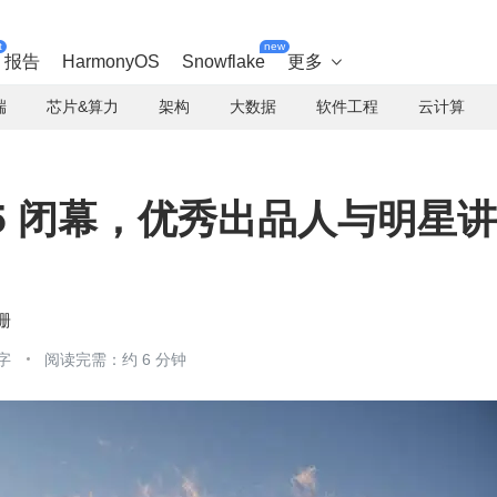
t
new
报告
HarmonyOS
Snowflake
更多

端
芯片&算力
架构
大数据
软件工程
云计算
2025 闭幕，优秀出品人与明星讲
珊
字
阅读完需：约 6 分钟