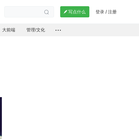
登录
注册

写点什么
/

大前端
管理/文化