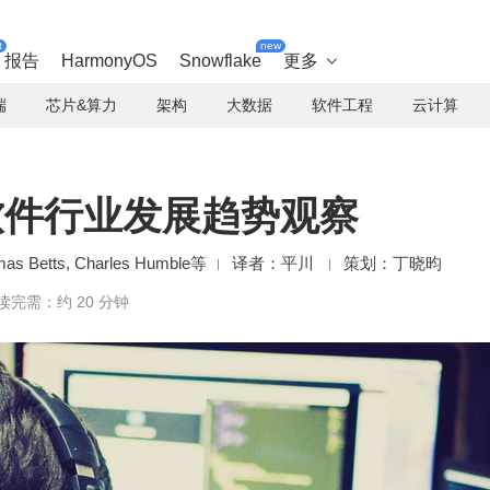
t
new
报告
HarmonyOS
Snowflake
更多

端
芯片&算力
架构
大数据
软件工程
云计算
oQ 软件行业发展趋势观察
mas Betts, Charles Humble等
平川
丁晓昀
读完需：约 20 分钟