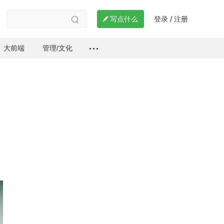
登录
注册

写点什么
/

大前端
管理/文化