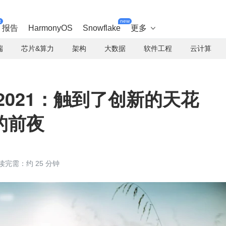
t
new
报告
HarmonyOS
Snowflake
更多

端
芯片&算力
架构
大数据
软件工程
云计算
2021：触到了创新的天花
的前夜
读完需：约 25 分钟