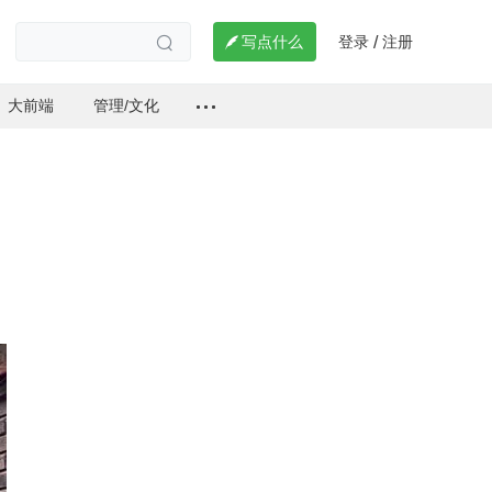
登录
注册

写点什么
/

大前端
管理/文化