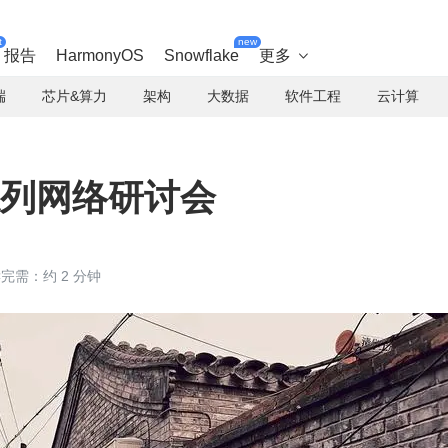
t
new
报告
HarmonyOS
Snowflake
更多

端
芯片&算力
架构
大数据
软件工程
云计算
系列网络研讨会
完需：约 2 分钟