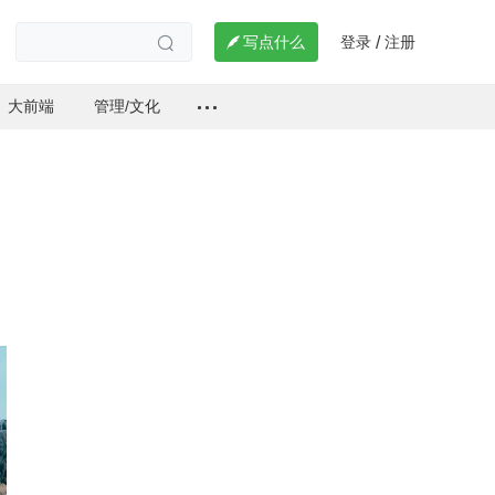
登录
注册

写点什么
/

大前端
管理/文化