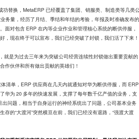
成功替换，MetaERP 已经覆盖了集团、销服类、制造类等几类
0%的业务量，经历了月结、季结和年结的考验，年报及时准确发布
。面对包含 ERP 在内等企业作业和管理核心系统的断供停服，
好，现在终于可以宣布，我们已经突破了封锁，我们活了下来！
彰大会，就是为过去三年来为突破公司经营连续性封锁做出重要贡献的
合作伙伴和所有做出贡献的英雄们！
放入实体清单，ERP 供应商在几天内就通知对华为断供停服，而 ERP 
了华为 20 多年的快速发展，支撑了每年数千亿产值的业务，支
，一旦出问题，相当于自身运行的神经系统出了问题，公司基本业务
生存的“大渡河”突然横亘在前，我们已经没有退路，“强渡大渡