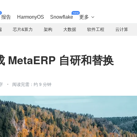
t
new
报告
HarmonyOS
Snowflake
更多

端
芯片&算力
架构
大数据
软件工程
云计算
MetaERP 自研和替换
字
阅读完需：约 9 分钟