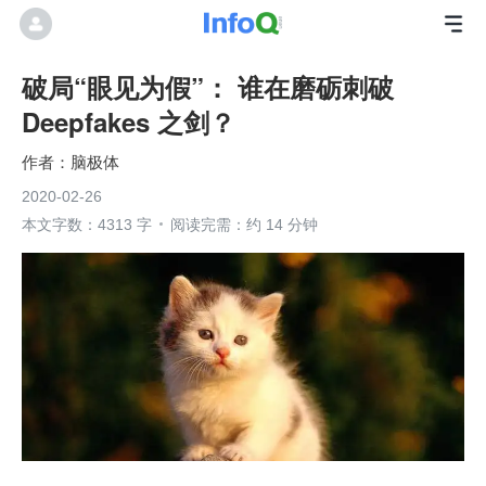
破局“眼见为假”： 谁在磨砺刺破
Deepfakes 之剑？
脑极体
2020-02-26
本文字数：4313 字
阅读完需：约 14 分钟