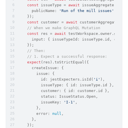
const
 issueType = 
await
 issueAggregate.creat
      publicName: 
'Run of the mill issues'
,
    });
const
 customer = 
await
 customerAggregate.cre
// When we make GraphQL Mutation
const
 res = 
await
 testWorkspace.owner.graphq
input
: { issueTypeId: issueType.
id
, custom
    });
// Then:
// 1. Expect a successful response:
expect
(res).toStrictEqual({
      createIssue: {
        issue: {
id
: jestExpecters.isId(
'i'
),
          issueType: { 
id
: issueType.
id
 },
          customer: { 
id
: customer.
id
 },
status
: IssueStatus.Open,
          issueKey: 
'I-1'
,
        },
        error: 
null
,
      },
    });