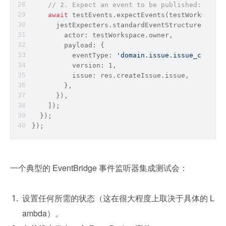
// 2. Expect an event to be published:
await
 testEvents.expectEvents(testWorkspace,
      jestExpecters.standardEventStructure({
        actor: testWorkspace.owner,
        payload: {
          eventType: 
'domain.issue.issue_created
          version: 1,
          issue: res.createIssue.issue,
        },
      }),
    ]);
  });
});
一个典型的 EventBridge 事件监听器集成测试会：
设置任何所需的状态（这在很大程度上取决于具体的 L
ambda）。