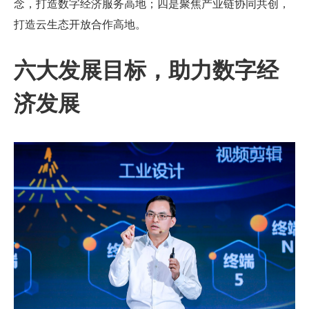
念，打造数字经济服务高地；四是聚焦产业链协同共创，
打造云生态开放合作高地。
六大发展目标，助力数字经
济发展