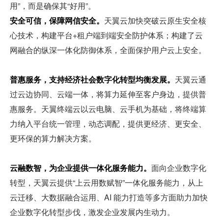
用”，而是确保其“好用”。
安全可信，保障网信安全。
天翼云加快突破云原生安全核
心技术，构建平台+租户端到端安全防护体系；构建了云
网融合的纵深一体化防御体系，全面保护用户云上安全。
普惠服务，支持经济社会数字化转型均衡发展。
天翼云通
过云边协同、云端一体，将算力延伸至客户身边，提供普
惠服务。天翼终端云以云电脑、云手机为基础，将终端算
力纳入平台统一管理，动态调配，提供更经济、更安全、
更环保的算力解决方案。
云融数智，为企业提供一体化服务能力。
面向企业数字化
转型，天翼云提供“上云用数赋智”一体化服务能力，从上
云迁移、大数据融合运用、AI 能力打造等多方面助力加快
企业数字化转型步伐，激发企业发展内生动力。