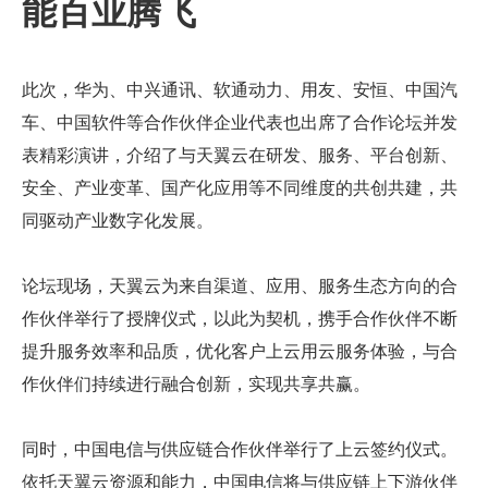
能百业腾飞
此次，华为、中兴通讯、软通动力、用友、安恒、中国汽
车、中国软件等合作伙伴企业代表也出席了合作论坛并发
表精彩演讲，介绍了与天翼云在研发、服务、平台创新、
安全、产业变革、国产化应用等不同维度的共创共建，共
同驱动产业数字化发展。
论坛现场，天翼云为来自渠道、应用、服务生态方向的合
作伙伴举行了授牌仪式，以此为契机，携手合作伙伴不断
提升服务效率和品质，优化客户上云用云服务体验，与合
作伙伴们持续进行融合创新，实现共享共赢。
同时，中国电信与供应链合作伙伴举行了上云签约仪式。
依托天翼云资源和能力，中国电信将与供应链上下游伙伴