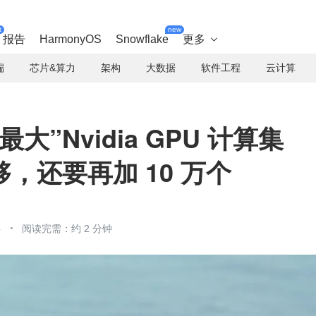
t
new
报告
HarmonyOS
Snowflake
更多

端
芯片&算力
架构
大数据
软件工程
云计算
”Nvidia GPU 计算集
，还要再加 10 万个
字
阅读完需：约 2 分钟