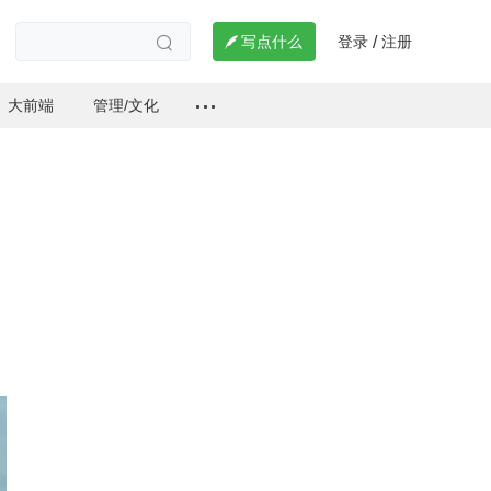
登录
注册

写点什么
/

大前端
管理/文化