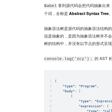
 拿到源代码会把代码抽象出来，
Babel
个词，全称是 
Abstract Syntax Tree
抽象语法树是源代码的抽象语法结构的
说是抽象的，是因为抽象语法树并不会
树的结构中，并没有以节点的形式呈现
 的 AST
console.log('zcy')；
{
"type"
: 
"Program"
,
"body"
: [
        {
"type"
: 
"Express
"expression"
: {
"type"
: 
"Cal