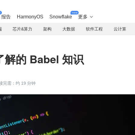
t
new
报告
HarmonyOS
Snowflake
更多

端
芯片&算力
架构
大数据
软件工程
云计算
的 Babel 知识
读完需：约 19 分钟