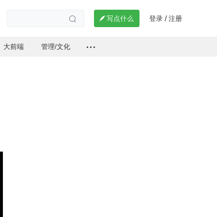
登录
注册

写点什么
/

大前端
管理/文化