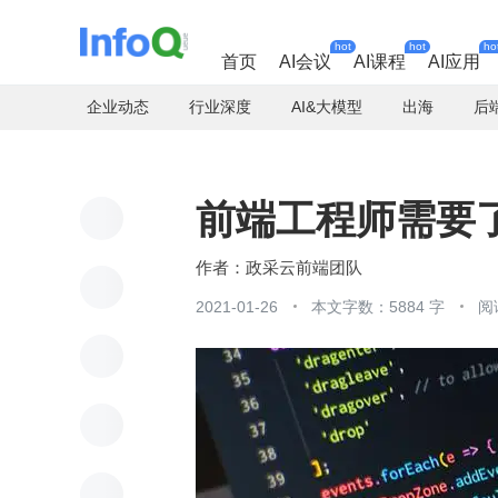
hot
hot
ho
首页
AI会议
AI课程
AI应用
企业动态
行业深度
AI&大模型
出海
后
前端工程师需要了解
政采云前端团队
2021-01-26
本文字数：5884 字
阅