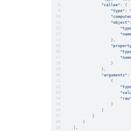
"callee"
: {
"type"
: 
"compute
"object"
"typ
"nam
                    },
"propert
"typ
"nam
                    }
                },
"arguments"
:
                    {
"typ
"val
"raw
                    }
                ]
            }
        }
    ],