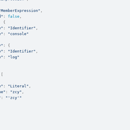
"MemberExpression"
,
d"
: 
false
,
: {
e"
: 
"Identifier"
,
e"
: 
"console"
y"
: {
e"
: 
"Identifier"
,
e"
: 
"log"
 [
e"
: 
"Literal"
,
ue"
: 
"zcy"
,
"
: 
"'zcy'"