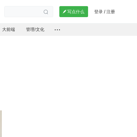
登录
注册

写点什么
/

大前端
管理/文化