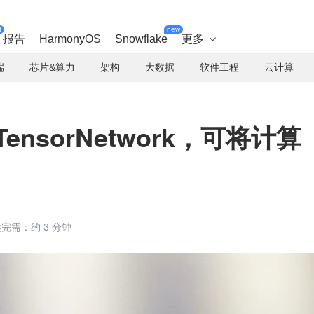
t
new
报告
HarmonyOS
Snowflake
更多

端
芯片&算力
架构
大数据
软件工程
云计算
nsorNetwork，可将计算
完需：约 3 分钟