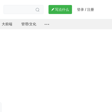
登录
注册

写点什么
/

大前端
管理/文化