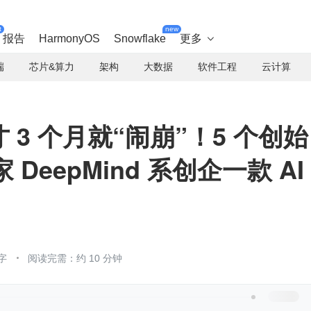
t
new
报告
HarmonyOS
Snowflake
更多

端
芯片&算力
架构
大数据
软件工程
云计算
才 3 个月就“闹崩”！5 个创始
 DeepMind 系创企一款 AI
字
阅读完需：约 10 分钟