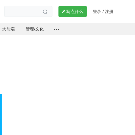
登录
注册

写点什么
/

大前端
管理/文化