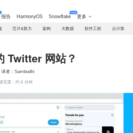
t
new
报告
HarmonyOS
Snowflake
更多

端
芯片&算力
架构
大数据
软件工程
云计算
witter 网站？
Sambodhi
读完需：约 6 分钟