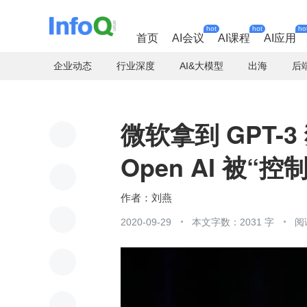
hot
hot
ho
首页
AI会议
AI课程
AI应用
企业动态
行业深度
AI&大模型
出海
后
微软拿到 GPT-
Open AI 被
刘燕
2020-09-29
本文字数：2031 字
阅