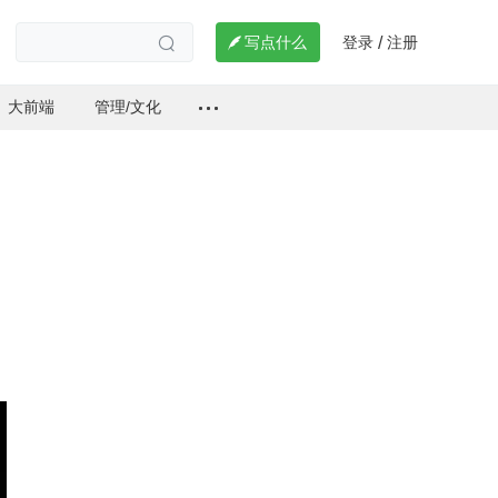
登录
注册

写点什么
/

大前端
管理/文化