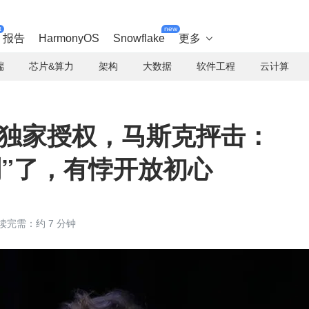
t
new
报告
HarmonyOS
Snowflake
更多

端
芯片&算力
架构
大数据
软件工程
云计算
3 独家授权，马斯克抨击：
“控制”了，有悖开放初心
读完需：约 7 分钟