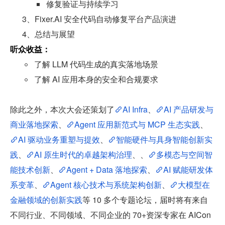
修复验证与持续学习
3、Fixer.AI 安全代码自动修复平台产品演进
4、总结与展望
听众收益：
了解 LLM 代码生成的真实落地场景
了解 AI 应用本身的安全和合规要求
除此之外，本次大会还策划了
AI Infra
、
AI 产品研发与
商业落地探索
、
Agent 应用新范式与 MCP 生态实践
、
AI 驱动业务重塑与提效
、
智能硬件与具身智能创新实
践
、
AI 原生时代的卓越架构治理
、、
多模态与空间智
能技术创新
、
Agent + Data 落地探索
、
AI 赋能研发体
系变革
、
Agent 核心技术与系统架构创新
、
大模型在
金融领域的创新实践
等 10 多个专题论坛，届时将有来自
不同行业、不同领域、不同企业的 70+资深专家在 AICon 