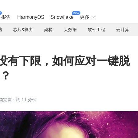
t
new
报告
HarmonyOS
Snowflake
更多

端
芯片&算力
架构
大数据
软件工程
云计算
 作恶没有下限，如何应对一键脱
战？
读完需：约 11 分钟