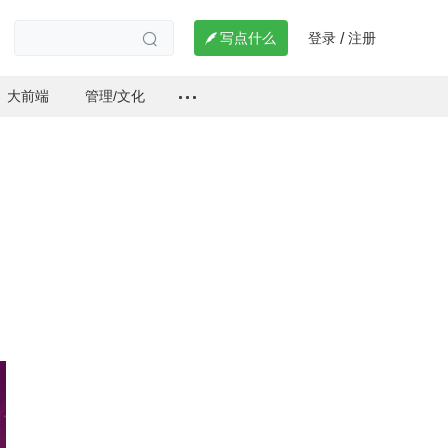
登录
注册

写点什么
/

大前端
管理/文化