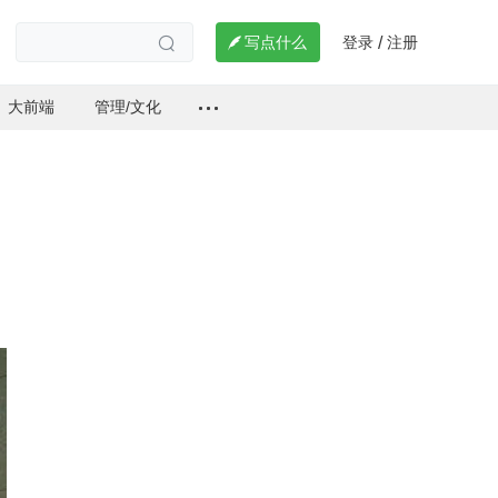
登录
注册

写点什么
/

大前端
管理/文化