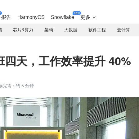
t
new
报告
HarmonyOS
Snowflake
更多

端
芯片&算力
架构
大数据
软件工程
云计算
四天，工作效率提升 40%
读完需：约 5 分钟