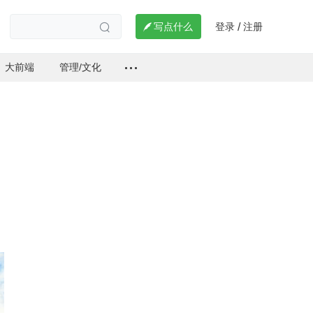
登录
注册

写点什么
/

大前端
管理/文化