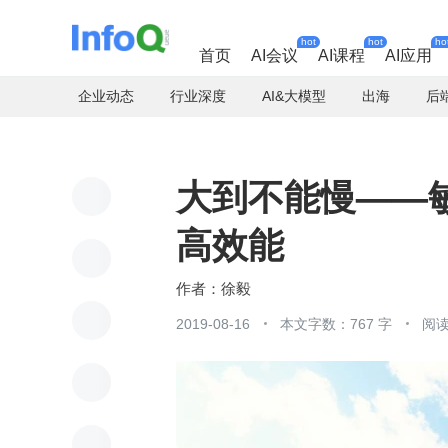
hot
hot
ho
首页
AI会议
AI课程
AI应用
企业动态
行业深度
AI&大模型
出海
后
大到不能慢——敏
高效能
徐毅
2019-08-16
本文字数：767 字
阅读