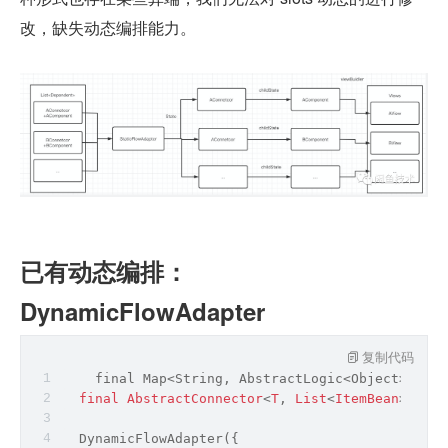
改，缺失动态编排能力。
已有动态编排：
DynamicFlowAdapter
复制代码
    final 
Map
<
String
, AbstractLogic<
Object
>> poo
final
AbstractConnector
<
T
, 
List
<
ItemBean
>> con
  DynamicFlowAdapter({