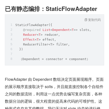
已有静态编排：StaticFlowAdapter
复制代码
StaticFlowAdapter({
@required
List
<
Dependent
<
T
>> slots,
Reducer
<
T
> reducer,
Effect
<
T
> effect,
    ReducerFilter<T> 
filter
,
  })
  （Dependent = connector + component）
FlowAdapter 由 Dependent 数组决定页面展现顺序。页面
的展示顺序直接取决于 solts，并且能直接控制各个自组件
之间的数据流转，利用这一点优势去编写复杂页面，各种
数据分治的逻辑，很大程度的提高来代码的可维护性。这
种形式也存在某些弊端，我们无法对 slots 动态的进行修