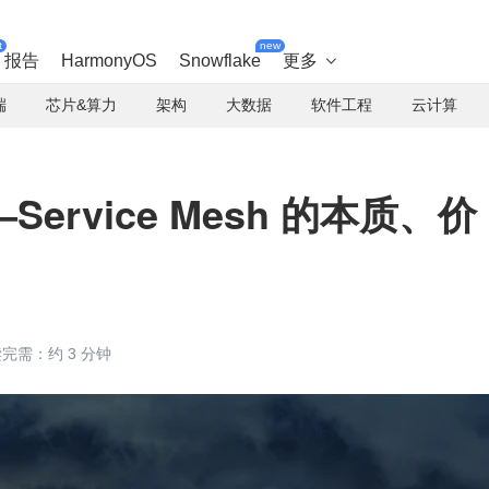
t
new
报告
HarmonyOS
Snowflake
更多

端
芯片&算力
架构
大数据
软件工程
云计算
—Service Mesh 的本质、价
完需：约 3 分钟