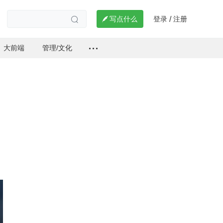
登录
注册

写点什么
/

大前端
管理/文化