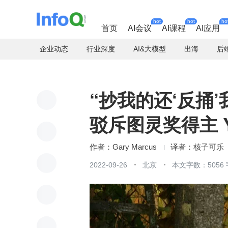
hot
hot
ho
首页
AI会议
AI课程
AI应用
企业动态
行业深度
AI&大模型
出海
后
“抄我的还‘反捅’我
驳斥图灵奖得主 Ya
Gary Marcus
核子可乐
2022-09-26
北京
本文字数：5056 