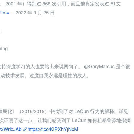
001 年）得到过 868 次引用，而且他肯定发表过 AI 文
cites=…
-2022 年 9 月 25 日
：
ing
支持深度学习的人也要站出来说两句了。 @GaryMarcus 是个很
推动技术发展。过度自我永远是理性的敌人。
片殖民化》（2016/2018）中找到了对 LeCun 行为的解释。详见
次证明了这一点，让我们感受到了 LeCun 如何粗暴鲁莽地指摘
/qy3WrIcJAb
https://t.co/KlPXhYjNxM