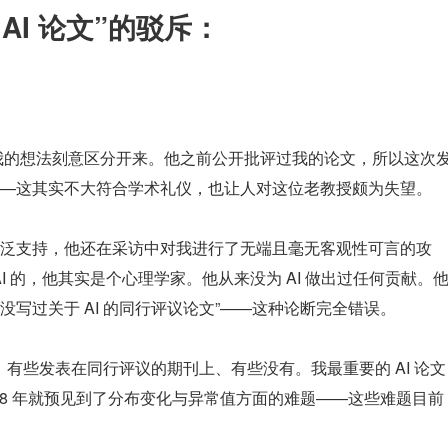
AI 论文”的驳斥：
跟我的想法刻意区分开来。他之前公开批评过我的论文，所以这次
—这其实不大符合学术礼仪，也让人对这位老教授颇为失望。
泛支持，他还在采访中对我进行了无端且毫无客观性可言的攻
是搞 AI 的，他其实是个心理学家。他从来没为 AI 做出过任何贡献。
写过关于 AI 的同行评议论文”——这种论断完全错误。
章，有些发表在同行评议的期刊上、有些没有。我最重要的 AI 论文
98 年就预见到了分布变化与异常值方面的难题——这些难题目前