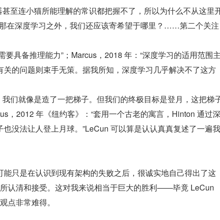
智能机器甚至连小猫所能理解的常识都把握不了，所以为什么不从这里
2 年：“那在深度学习之外，我们还应该寄希望于哪里？……第二个关注
 系统需要具备推理能力”；Marcus，2018 年：“深度学习的适用范围
有关的问题则束手无策。据我所知，深度学习几乎解决不了这方
步来看，我们就像是造了一把梯子。但我们的终极目标是登月，这把梯
s，2012 年《纽约客》：“套用一个古老的寓言，Hinton 通过
也没法让人登上月球。”LeCun 可以算是认认真真复述了一遍
。
竟他可能只是在认识到现有架构的失败之后，很诚实地自己得出了这
认清和接受。这对我来说相当于巨大的胜利——毕竟 LeCun 
观点非常难得。