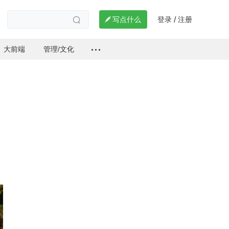
登录
注册

写点什么
/

大前端
管理/文化