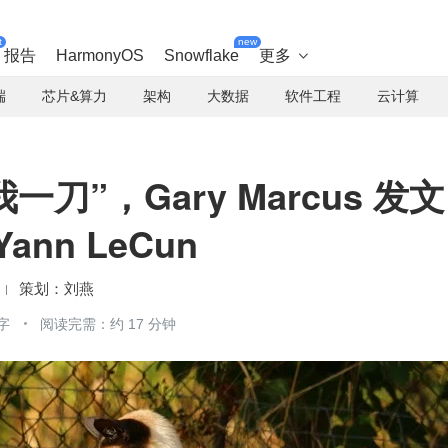
t
new
报告
HarmonyOS
Snowflake
更多

端
芯片&算力
架构
大数据
软件工程
云计算
一刀”，Gary Marcus 发文
nn LeCun
刘燕
字
阅读完需：约 17 分钟