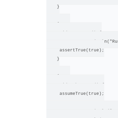
    }

    @Test

    void someTest() {

     System.out.println("Ru
     assertTrue(true);

    }

    @Test

    void otherTest() {

     assumeTrue(true);

     System.out.println("Ru