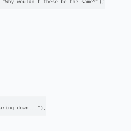
 "Why wouldn't these be the same?");

aring down...");
