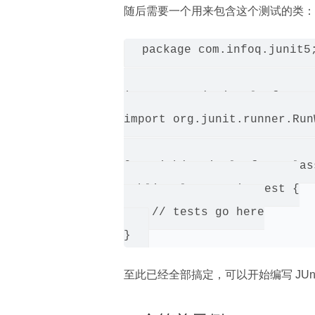
随后需要一个用来包含这个测试的类：
package com.infoq.junit5;
import org.junit.platform.r
import org.junit.runner.RunW
@RunWith(JUnitPlatform.class
public class JUnit5Test {

    // tests go here

至此已经全部搞定，可以开始编写 JUnit