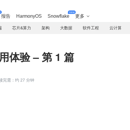
t
new
报告
HarmonyOS
Snowflake
更多

端
芯片&算力
架构
大数据
软件工程
云计算
试用体验 – 第 1 篇
读完需：约 27 分钟