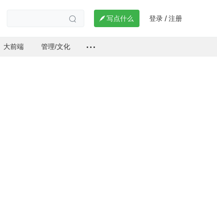
登录
注册

写点什么
/

大前端
管理/文化