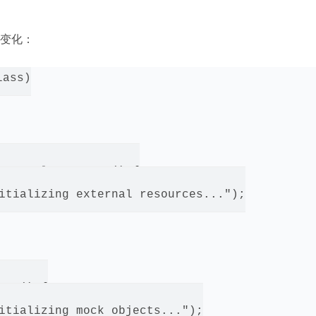
变化：
ass)

xternalResources() {

itializing external resources...");

ts() {

itializing mock objects...");
