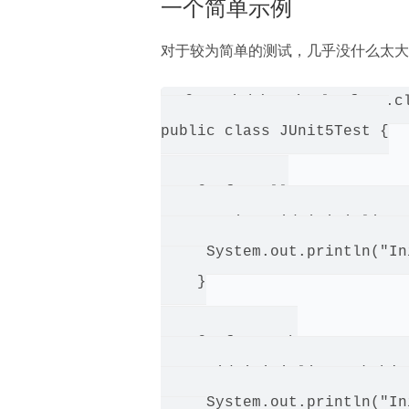
一个简单示例
对于较为简单的测试，几乎没什么太大
@RunWith(JUnitPlatform.cl
public class JUnit5Test {

    @BeforeAll

    static void initializeE
     System.out.println("In
    }

    @BeforeEach

    void initializeMockObjec
     System.out.println("In