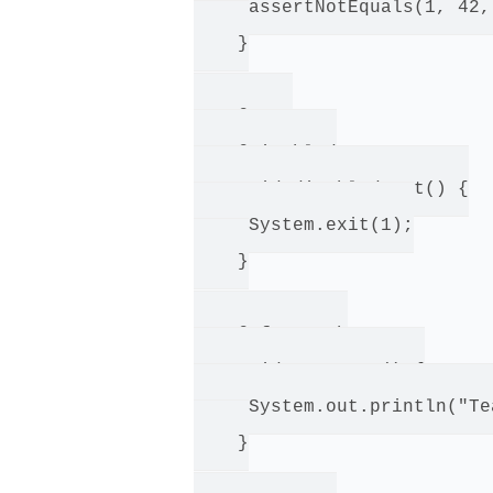
     assertNotEquals(1, 42,
    }

    @Test

    @Disabled

    void disabledTest() {

     System.exit(1);

    }

    @AfterEach

    void tearDown() {

     System.out.println("Te
    }
