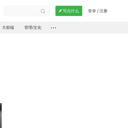
登录
注册

写点什么
/

大前端
管理/文化