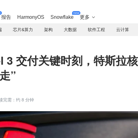
t
new
报告
HarmonyOS
Snowflake
更多

端
芯片&算力
架构
大数据
软件工程
云计算
l 3 交付关键时刻，特斯拉核
走”
读完需：约 8 分钟