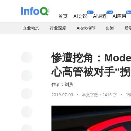
hot
hot
ho
首页
AI会议
AI课程
AI应用
企业动态
行业深度
AI&大模型
出海
后
惨遭挖角：Mode
心高管被对手“拐
刘燕
2019-07-03
本文字数：2416 字
阅