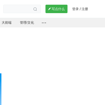
登录
注册

写点什么
/

大前端
管理/文化