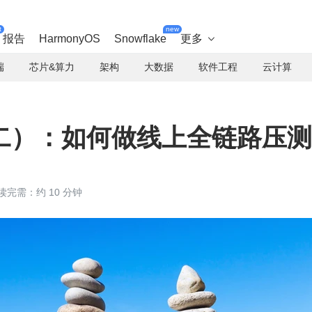
t
new
报告
HarmonyOS
Snowflake
更多

端
芯片&算力
架构
大数据
软件工程
云计算
二）：如何做线上全链路压测
读完需：约 10 分钟