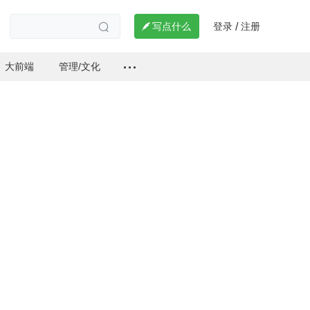
登录
注册

写点什么
/

大前端
管理/文化