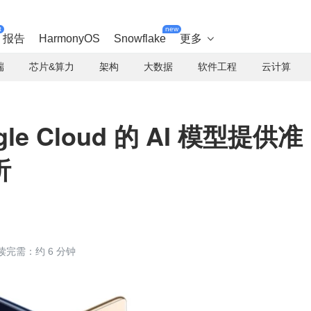
t
new
报告
HarmonyOS
Snowflake
更多

端
芯片&算力
架构
大数据
软件工程
云计算
e Cloud 的 AI 模型提供准
析
读完需：约 6 分钟