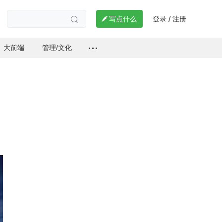
登录
注册

写点什么
/

大前端
管理/文化