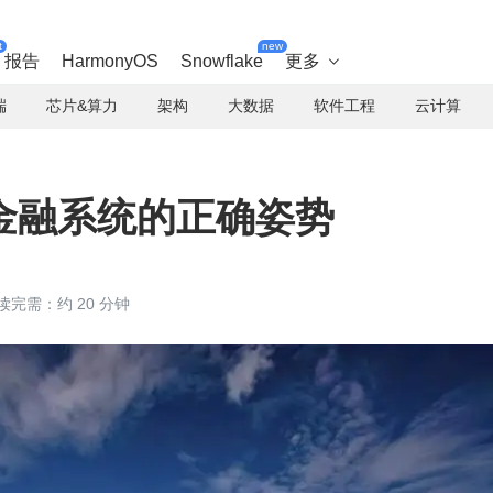
t
new
报告
HarmonyOS
Snowflake
更多

端
芯片&算力
架构
大数据
软件工程
云计算
金融系统的正确姿势
读完需：约 20 分钟