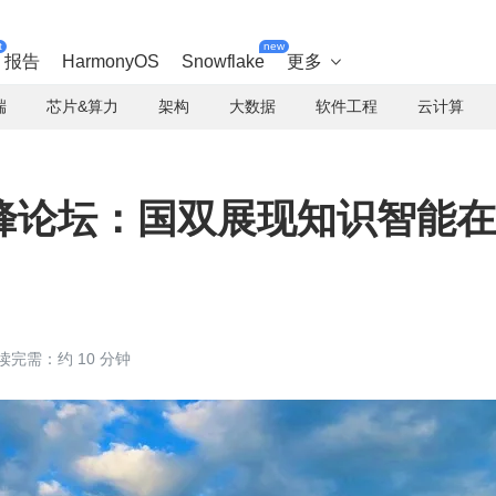
t
new
报告
HarmonyOS
Snowflake
更多

端
芯片&算力
架构
大数据
软件工程
云计算
峰论坛：国双展现知识智能在
读完需：约 10 分钟