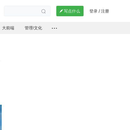
登录
注册

写点什么
/

大前端
管理/文化