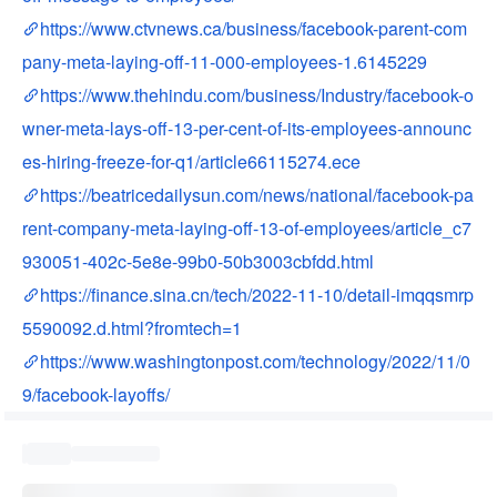
https://www.ctvnews.ca/business/facebook-parent-com
pany-meta-laying-off-11-000-employees-1.6145229
https://www.thehindu.com/business/Industry/facebook-o
wner-meta-lays-off-13-per-cent-of-its-employees-announc
es-hiring-freeze-for-q1/article66115274.ece
https://beatricedailysun.com/news/national/facebook-pa
rent-company-meta-laying-off-13-of-employees/article_c7
930051-402c-5e8e-99b0-50b3003cbfdd.html
https://finance.sina.cn/tech/2022-11-10/detail-imqqsmrp
5590092.d.html?fromtech=1
https://www.washingtonpost.com/technology/2022/11/0
9/facebook-layoffs/