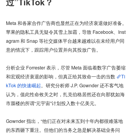
过”TikTok？
Meta 和各家合作广告商也显然正在为经济衰退做好准备。
苹果的隐私工具无疑令其雪上加霜，导致 Facebook、Inst
agram 和 Snap 等社交媒体平台越来越难以在未经用户同
意的情况下，跟踪用户位置并向其投放广告。
分析企业 Forrester 表示，尽管 Meta 面临着数字广告萎缩
和宏观经济衰退的影响，但真正给其致命一击的当数 
Ti
kTok 的快速崛起
。研究分析师 J.P. Gownder 还不客气地
认为，值此性命攸关之时，扎克伯格居然还在向那犹如海
市蜃楼的所谓“元宇宙”计划投入数十亿美元。
Gownder 指出，“他们正在对未来五到十年内都很难落地
的东西砸下重注。但他们的当务之急是解决基础业务问