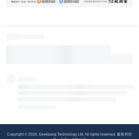
Copyright © 2026, Geekbang Technology Ltd. All rights reserved. 极客邦控