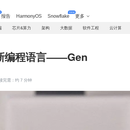
t
new
报告
HarmonyOS
Snowflake
更多

端
芯片&算力
架构
大数据
软件工程
云计算
编程语言——Gen
读完需：约 7 分钟