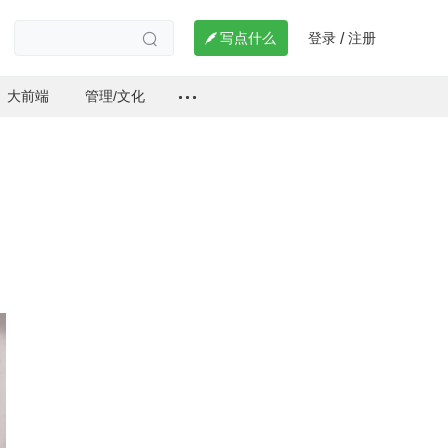
登录
注册

写点什么
/

大前端
管理/文化