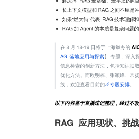
解决掉  RAG 最基础、最本质的
长上下文模型和 RAG 之间不应
如果“烂大街”代表  RAG 技术
RAG 加 Agent 的本质是复杂问题
在 8 月 18-19 日将于上海举办的 
A
AG  落地应用与探索
】 专题，深入探
信息检索的创新方法，包括知识抽
优化方法。而欧明栋、张颖峰、常
线，欢迎查看目前的
专题安排
。
以下内容基于直播速记整理，经过不改
RAG  应用现状、挑