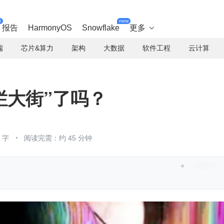
t
new
报告
HarmonyOS
Snowflake
更多

端
芯片&算力
架构
大数据
软件工程
云计算
“烂大街”了吗？
 字
阅读完需：约 45 分钟