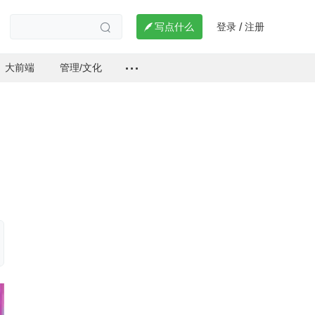
登录
注册

写点什么
/

大前端
管理/文化