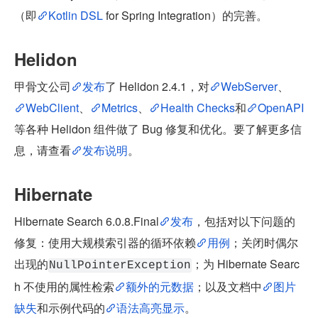
（即
Kotlin DSL 
for Spring Integration）的完善。
Helidon
甲骨文公司
发布
了 Helidon 2.4.1，对
WebServer
、
WebClient
、
Metrics
、
Health Checks
和
OpenAPI
等各种 Helidon 组件做了 Bug 修复和优化。要了解更多信
息，请查看
发布说明
。
Hibernate
Hibernate Search 6.0.8.Final
发布
，包括对以下问题的
修复：使用大规模索引器的循环依赖
用例
；关闭时偶尔
出现的
；为 Hibernate Searc
NullPointerException
h 不使用的属性检索
额外的元数据
；以及文档中
图片
缺失
和示例代码的
语法高亮显示
。