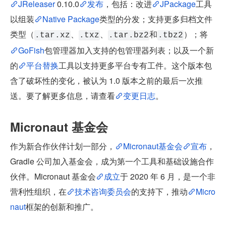
JReleaser 
0.10.0
发布
，包括：改进
JPackage
工具
以组装
Native Package
类型的分发；支持更多归档文件
类型（
、
、
和
）；将
.tar.xz
.txz
.tar.bz2
.tbz2
GoFish
包管理器加入支持的包管理器列表；以及一个新
的
平台替换
工具以支持更多平台专有工件。这个版本包
含了破坏性的变化，被认为 1.0 版本之前的最后一次推
送。要了解更多信息，请查看
变更日志
。
Micronaut 基金会
作为新合作伙伴计划一部分，
Micronaut基金会
宣布
，
Gradle 公司加入基金会，成为第一个工具和基础设施合作
伙伴。Micronaut 基金会
成立
于 2020 年 6 月，是一个非
营利性组织，在
技术咨询委员会
的支持下，推动
Micro
naut
框架的创新和推广。