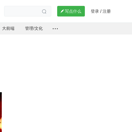
登录
注册

写点什么
/

大前端
管理/文化